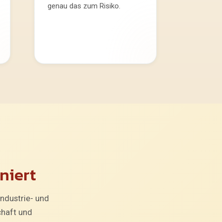
genau das zum Risiko.
niert
Industrie- und
haft und