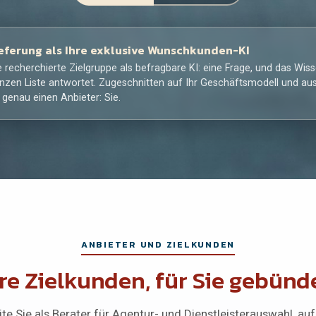
eferung als Ihre exklusive Wunschkunden-KI
e recherchierte Zielgruppe als befragbare KI: eine Frage, und das Wis
nzen Liste antwortet. Zugeschnitten auf Ihr Geschäftsmodell und aus
 genau einen Anbieter: Sie.
ANBIETER UND ZIELKUNDEN
re Zielkunden, für Sie gebünd
ite Sie als Berater für Agentur- und Dienstleisterauswahl, auf