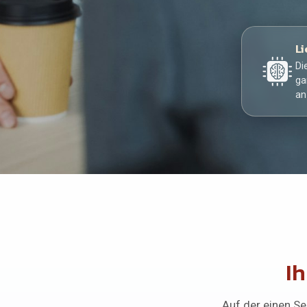
Li
Di
ga
an
Ih
Auf der einen Se