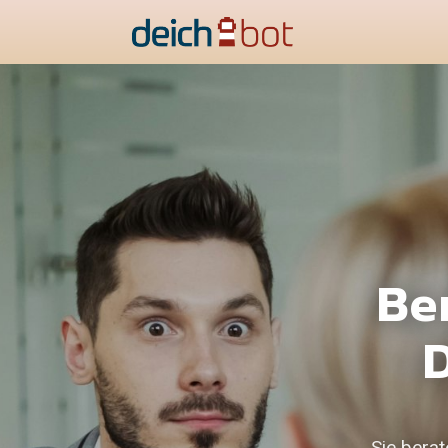
Be
D
Sie bera