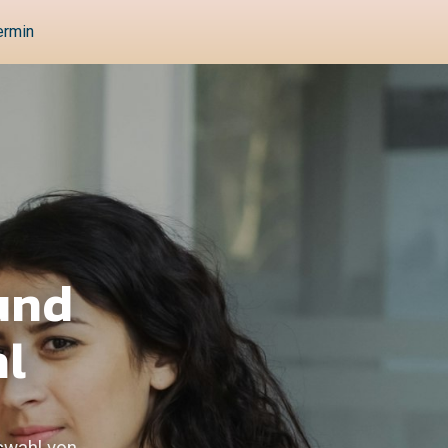
ermin
und
hl
swahl von