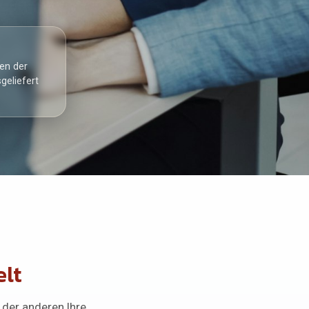
sen der
geliefert
elt
 der anderen Ihre