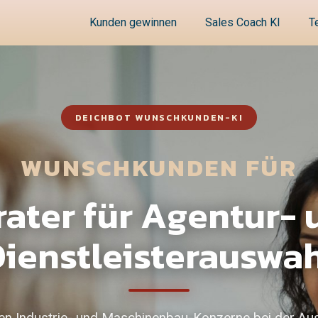
Kunden gewinnen
Sales Coach KI
T
DEICHBOT WUNSCHKUNDEN-KI
WUNSCHKUNDEN FÜR
rater für Agentur- 
ienstleisterauswa
ten Industrie- und Maschinenbau-Konzerne bei der Au