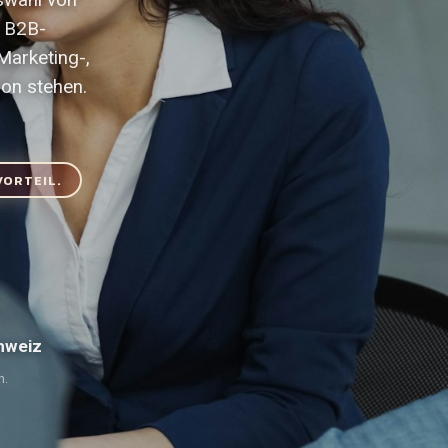
r B2B-
Marketing-,
ion stehen.
VORTEIL.
hweiz
h.