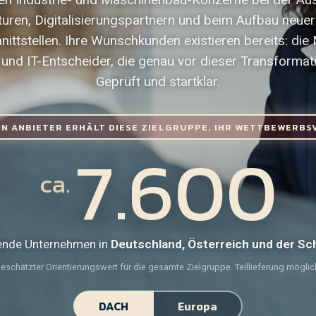
uren, Digitalisierungspartnern und beim Aufbau neue
ittstellen. Ihre Wunschkunden existieren bereits: die 
 und IT-Entscheider, die genau vor dieser Transformat
Geprüft und startklar.
IN ANBIETER ERHÄLT DIESE ZIELGRUPPE. IHR WETTBEWERBS
7.600
ca.
ende Unternehmen in
Deutschland, Österreich und der Sc
eschätzter Orientierungswert für die gesamte Zielgruppe. Teillieferung möglic
DACH
Europa