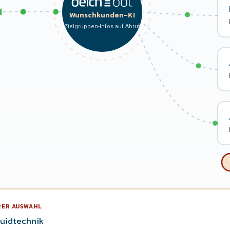
Wunschkunden-KI
Zielgruppen-Infos auf Abruf
HRER AUSWAHL
uidtechnik