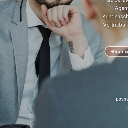
Agent
Kundenschn
Vertriebs-
NUR E
pass
G