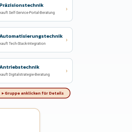
Präzisionstechnik
›
kauft Self-Service-Portal-Beratung
Automatisierungstechnik
›
kauft Tech-Stack-Integration
Antriebstechnik
›
kauft Digitalstrategie-Beratung
▸ Gruppe anklicken für Details