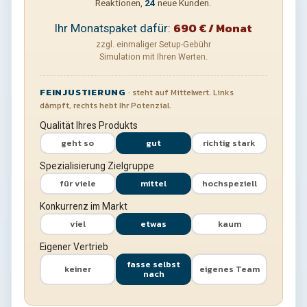
Reaktionen,
24
neue Kunden.
690
€ / Monat
Ihr Monatspaket dafür:
zzgl. einmaliger Setup-Gebühr
Simulation mit Ihren Werten.
FEINJUSTIERUNG
· steht auf Mittelwert. Links
dämpft, rechts hebt Ihr Potenzial.
Qualität Ihres Produkts
geht so
gut
richtig stark
Spezialisierung Zielgruppe
für viele
mittel
hochspeziell
Konkurrenz im Markt
viel
etwas
kaum
Eigener Vertrieb
fasse selbst
keiner
eigenes Team
nach