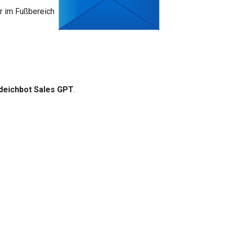
er im Fußbereich
 deichbot Sales GPT
.