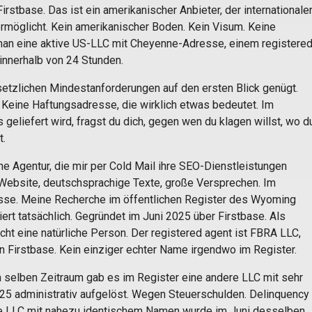
irstbase. Das ist ein amerikanischer Anbieter, der internationale
möglicht. Kein amerikanischer Boden. Kein Visum. Keine
 man eine aktive US-LLC mit Cheyenne-Adresse, einem registere
innerhalb von 24 Stunden.
etzlichen Mindestanforderungen auf den ersten Blick genügt.
. Keine Haftungsadresse, die wirklich etwas bedeutet. Im
 geliefert wird, fragst du dich, gegen wen du klagen willst, wo d
t.
ne Agentur, die mir per Cold Mail ihre SEO-Dienstleistungen
Website, deutschsprachige Texte, große Versprechen. Im
se. Meine Recherche im öffentlichen Register des Wyoming
iert tatsächlich. Gegründet im Juni 2025 über Firstbase. Als
icht eine natürliche Person. Der registered agent ist FBRA LLC,
 Firstbase. Kein einziger echter Name irgendwo im Register.
m selben Zeitraum gab es im Register eine andere LLC mit sehr
5 administrativ aufgelöst. Wegen Steuerschulden. Delinquency
eue LLC mit nahezu identischem Namen wurde im Juni desselben