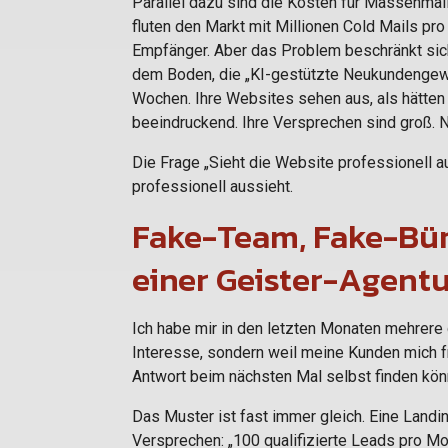
Parallel dazu sind die Kosten für Massenmai
fluten den Markt mit Millionen Cold Mails pr
Empfänger. Aber das Problem beschränkt sich
dem Boden, die „KI-gestützte Neukundengewi
Wochen. Ihre Websites sehen aus, als hätten 
beeindruckend. Ihre Versprechen sind groß. Nu
Die Frage „Sieht die Website professionell aus
professionell aussieht.
Fake-Team, Fake-Bür
einer Geister-Agent
Ich habe mir in den letzten Monaten mehrer
Interesse, sondern weil meine Kunden mich fr
Antwort beim nächsten Mal selbst finden kön
Das Muster ist fast immer gleich. Eine Landi
Versprechen: „100 qualifizierte Leads pro Mon