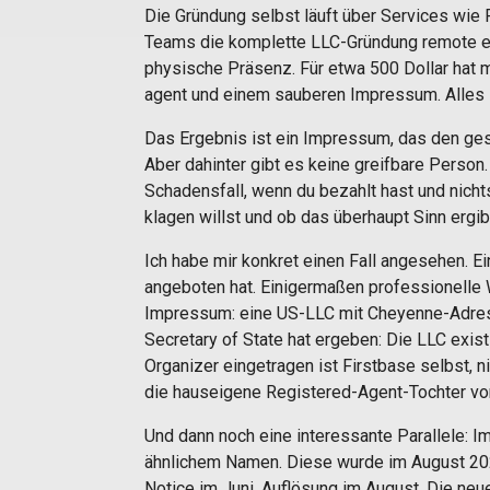
Die Gründung selbst läuft über Services wie F
Teams die komplette LLC-Gründung remote er
physische Präsenz. Für etwa 500 Dollar hat
agent und einem sauberen Impressum. Alles 
Das Ergebnis ist ein Impressum, das den ges
Aber dahinter gibt es keine greifbare Person
Schadensfall, wenn du bezahlt hast und nichts
klagen willst und ob das überhaupt Sinn ergib
Ich habe mir konkret einen Fall angesehen. Ei
angeboten hat. Einigermaßen professionelle 
Impressum: eine US-LLC mit Cheyenne-Adres
Secretary of State hat ergeben: Die LLC exist
Organizer eingetragen ist Firstbase selbst, n
die hauseigene Registered-Agent-Tochter von
Und dann noch eine interessante Parallele: I
ähnlichem Namen. Diese wurde im August 202
Notice im Juni, Auflösung im August. Die n