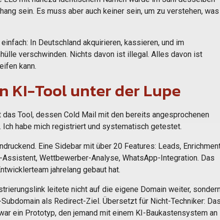
ng sein. Es muss aber auch keiner sein, um zu verstehen, was
einfach: In Deutschland akquirieren, kassieren, und im
lle verschwinden. Nichts davon ist illegal. Alles davon ist
ifen kann.
Ein KI-Tool unter der Lupe
t das Tool, dessen Cold Mail mit den bereits angesprochenen
 Ich habe mich registriert und systematisch getestet.
ndruckend. Eine Sidebar mit über 20 Features: Leads, Enrichment
KI-Assistent, Wettbewerber-Analyse, WhatsApp-Integration. Das
ntwicklerteam jahrelang gebaut hat.
trierungslink leitete nicht auf die eigene Domain weiter, sonder
Subdomain als Redirect-Ziel. Übersetzt für Nicht-Techniker: Da
 war ein Prototyp, den jemand mit einem KI-Baukastensystem an