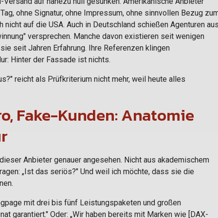
l-Versand auf nahezu null gesunken. Amerikanische Anbieter
o Tag, ohne Signatur, ohne Impressum, ohne sinnvollen Bezug zu
 nicht auf die USA. Auch in Deutschland schießen Agenturen au
nnung" versprechen. Manche davon existieren seit wenigen
sie seit Jahren Erfahrung. Ihre Referenzen klingen
r: Hinter der Fassade ist nichts.
?" reicht als Prüfkriterium nicht mehr, weil heute alles
o, Fake-Kunden: Anatomie
ur
e dieser Anbieter genauer angesehen. Nicht aus akademischem
agen: „Ist das seriös?" Und weil ich möchte, dass sie die
nen.
ngpage mit drei bis fünf Leistungspaketen und großen
at garantiert." Oder: „Wir haben bereits mit Marken wie [DAX-